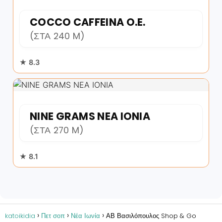
COCCO CAFFEINA O.E.
(ΣΤΑ 240 M)
★ 8.3
NINE GRAMS NEA IONIA
(ΣΤΑ 270 M)
★ 8.1
katoikidia
Πετ σοπ
Νέα Ιωνία
ΑΒ Βασιλόπουλος Shop & Go