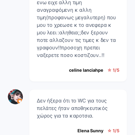
ενω ειχε αλλη τιμη
αναγραφόμενη κ αλλη
τιμη(προφανως μεγαλυτερη) που
μου το χρεωσε κ το ανεφερα κ
μου λεει :αληθεια;;δεν ξερουν
ποτε αλλαζουν τις τιμες κ δεν τα
γραφουν!!προσοχη πρεπει
ναξερετε ποσο κοστιζουν..!!
celine lanciahpe
☆ 1/5
Δεν ήξερα ότι το WC για τους
πελάτες ήταν αποθηκευτικός
χώρος για τα καροτσια.
Elena Sunny
☆ 1/5