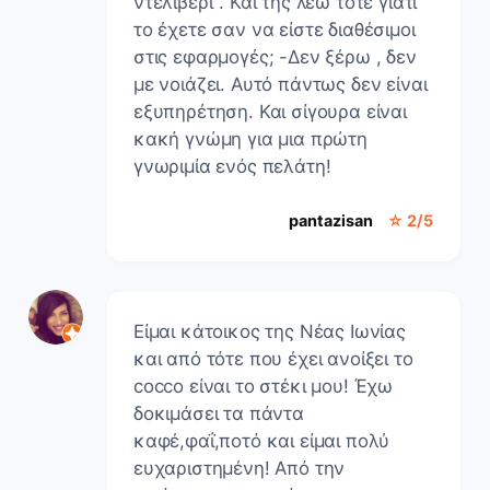
ντελίβερι". Και της λέω τότε γιατί
το έχετε σαν να είστε διαθέσιμοι
στις εφαρμογές; -Δεν ξέρω , δεν
με νοιάζει. Αυτό πάντως δεν είναι
εξυπηρέτηση. Και σίγουρα είναι
κακή γνώμη για μια πρώτη
γνωριμία ενός πελάτη!
pantazisan
☆ 2/5
Είμαι κάτοικος της Νέας Ιωνίας
και από τότε που έχει ανοίξει το
cocco είναι το στέκι μου! Έχω
δοκιμάσει τα πάντα
καφέ,φαΐ,ποτό και είμαι πολύ
ευχαριστημένη! Από την