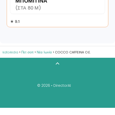
ΜΠΟΜΠΊΝΑ
(ΣΤΑ 80 M)
★ 9.1
katoikidia
Πετ σοπ
Νέα Ιωνία
COCCO CAFFEINA O.E.
© 2026 •
DirectorAI
Διαχειριστείτε την επιχείρησή σας