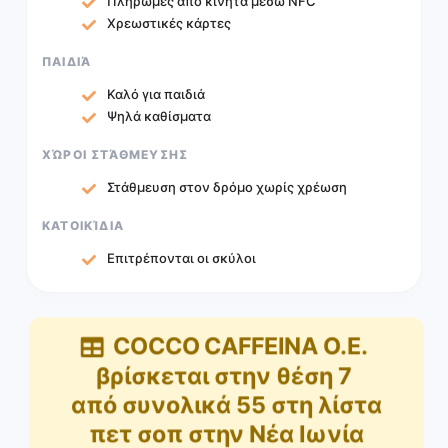
Πληρωμές από κινητά μέσω NFC
Χρεωστικές κάρτες
ΠΑΙΔΙΆ
Καλό για παιδιά
Ψηλά καθίσματα
ΧΏΡΟΙ ΣΤΆΘΜΕΥΣΗΣ
Στάθμευση στον δρόμο χωρίς χρέωση
ΚΑΤΟΙΚΊΔΙΑ
Επιτρέπονται οι σκύλοι
COCCO CAFFEINA O.E.
βρίσκεται στην θέση
7
από συνολικά
55
στη λίστα
πετ σοπ στην Νέα Ιωνία