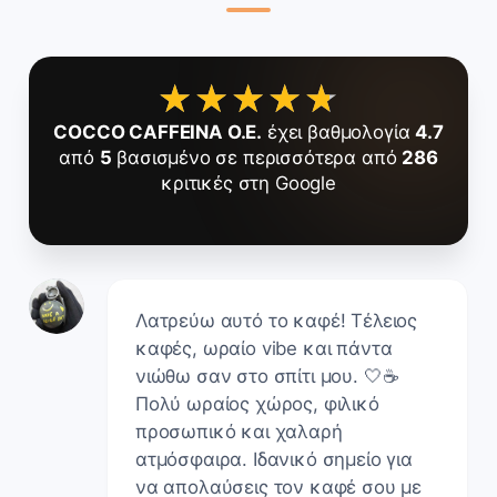
★★★★★
★★★★★
COCCO CAFFEINA O.E.
έχει βαθμολογία
4.7
από
5
βασισμένο σε περισσότερα από
286
κριτικές στη Google
Λατρεύω αυτό το καφέ! Τέλειος
καφές, ωραίο vibe και πάντα
νιώθω σαν στο σπίτι μου. 🤍☕
Πολύ ωραίος χώρος, φιλικό
προσωπικό και χαλαρή
ατμόσφαιρα. Ιδανικό σημείο για
να απολαύσεις τον καφέ σου με