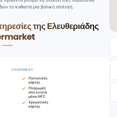
τα προϊόντα μπορεί να απαιτεί λίγη παραπάνω
δών το καθιστά μια βολική επιλογή.
πηρεσίες της Ελευθεριάδης
ermarket
ΠΛΗΡΩΜΈΣ
Πιστωτικές
κάρτες
Πληρωμές
από κινητά
μέσω NFC
Χρεωστικές
κάρτες