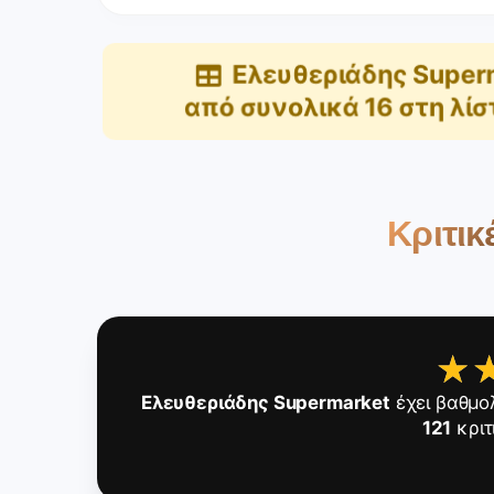
Ελευθεριάδης Super
από συνολικά
16
στη λίσ
Κριτικ
★
★
Ελευθεριάδης Supermarket
έχει βαθμο
121
κριτ