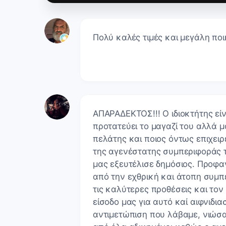
Πολύ καλές τιμές και μεγάλη ποικ
ΑΠΑΡΑΔΕΚΤΟΣ!!! Ο ιδιοκτήτης εί
προτατεύει το μαγαζί του αλλά μά
πελάτης και ποιος όντως επιχει
της αγενέστατης συμπεριφοράς τ
μας εξευτέλισε δημόσιος. Προφα
από την εχθρική και άτοπη συμπε
τις καλύτερες προθέσεις και το
είσοδο μας για αυτό καί αιφνιδι
αντιμετώπιση που λάβαμε, νιώσα