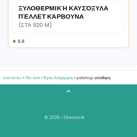
ΞΥΛΟΘΕΡΜΙΚΉ ΚΑΥΣΌΞΥΛΑ
ΠΈΛΛΕΤ ΚΆΡΒΟΥΝΑ
(ΣΤΑ 920 M)
★ 6.8
katoikidia
Πετ σοπ
Άγιοι Ανάργυροι
petshop αποθηκη
© 2026 •
DirectorAI