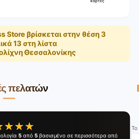
κάρτες
s Store
βρίσκεται στην θέση
3
ικά
13
στη λίστα
ολίχνη Θεσσαλονίκης
ές πελατών
★★★★
★★★★
Το
μολογία
5
από
5
βασισμένο σε περισσότερα από