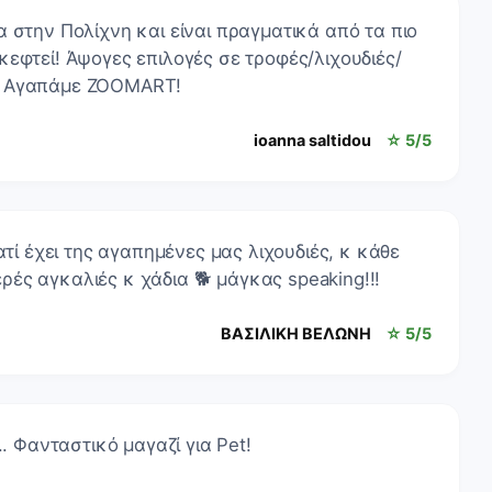
 στην Πολίχνη και είναι πραγματικά από τα πιο
εφτεί! Άψογες επιλογές σε τροφές/λιχουδιές/
🙂 Αγαπάμε ZOOMART!
ioanna saltidou
☆ 5/5
ατί έχει της αγαπημένες μας λιχουδιές, κ κάθε
ές αγκαλιές κ χάδια 🐕 μάγκας speaking!!!
ΒΑΣΙΛΙΚΗ ΒΕΛΩΝΗ
☆ 5/5
.. Φανταστικό μαγαζί για Pet!