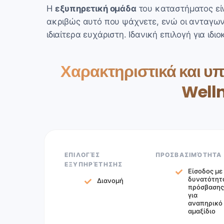
Η
εξυπηρετική ομάδα
του καταστήματος είν
ακριβώς αυτό που ψάχνετε, ενώ οι ανταγωνι
ιδιαίτερα ευχάριστη. Ιδανική επιλογή για ιδι
Χαρακτηριστικά και υ
Welln
ΕΠΙΛΟΓΈΣ
ΠΡΟΣΒΑΣΙΜΌΤΗΤΑ
ΕΞΥΠΗΡΈΤΗΣΗΣ
Είσοδος με
δυνατότητ
Διανομή
πρόσβασης
για
αναπηρικό
αμαξίδιο