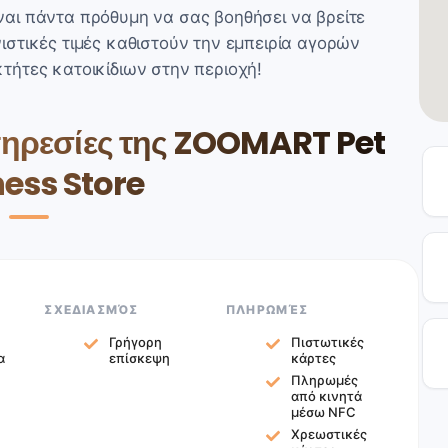
αι πάντα πρόθυμη να σας βοηθήσει να βρείτε
στικές τιμές καθιστούν την εμπειρία αγορών
οκτήτες κατοικίδιων στην περιοχή!
πηρεσίες της ZOOMART Pet
ess Store
ΣΧΕΔΙΑΣΜΌΣ
ΠΛΗΡΩΜΈΣ
Γρήγορη
Πιστωτικές
α
επίσκεψη
κάρτες
Πληρωμές
από κινητά
μέσω NFC
Χρεωστικές