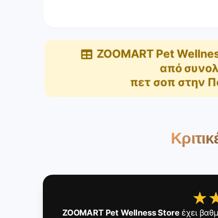
ZOOMART Pet Wellnes
από συνολ
πετ σοπ στην Π
Κριτικ
★
★
ZOOMART Pet Wellness Store
έχει βαθ