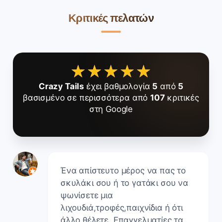
Κριτικές πελατών
★★★★★
★★★★★
Crazy Tails
έχει βαθμολογία
5
από
5
βασισμένο σε περισσότερα από
107
κριτικές
στη Google
Ένα απίστευτο μέρος να πας το
σκυλάκι σου ή το γατάκι σου να
ψωνίσετε μια
λιχουδιά,τροφές,παιχνίδια ή ότι
άλλο θέλετε. Επαγγελματίες τα