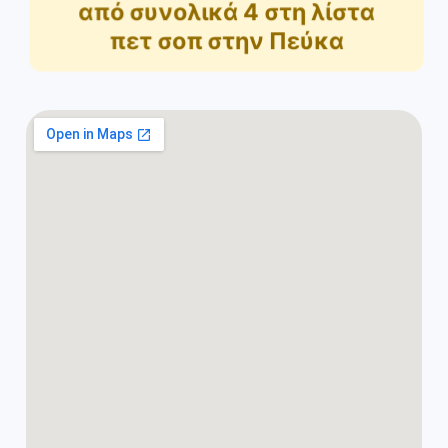
από συνολικά
4
στη λίστα
πετ σοπ στην Πεύκα