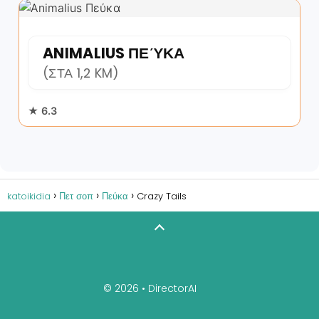
ANIMALIUS ΠΕΎΚΑ
(ΣΤΑ 1,2 KM)
★ 6.3
katoikidia
Πετ σοπ
Πεύκα
Crazy Tails
© 2026 •
DirectorAI