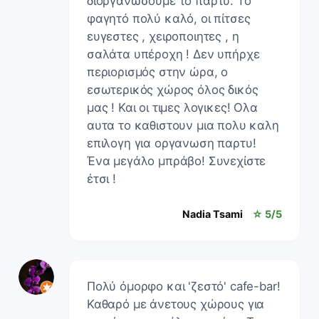
διοργανώσουμε το παρτυ. Το
φαγητό πολύ καλό, οι πίτσες
ευγεστες , χειροποιητες , η
σαλάτα υπέροχη ! Δεν υπήρχε
περιορισμός στην ώρα, ο
εσωτερικός χώρος όλος δικός
μας ! Και οι τιμες λογικες! Ολα
αυτα το καθιστουν μια πολυ καλη
επιλογη για οργανωση παρτυ!
Ένα μεγάλο μπράβο! Συνεχίστε
έτσι !
Nadia Tsami
☆ 5/5
Πολύ όμορφο και 'ζεστό' cafe-bar!
Καθαρό με άνετους χώρους για