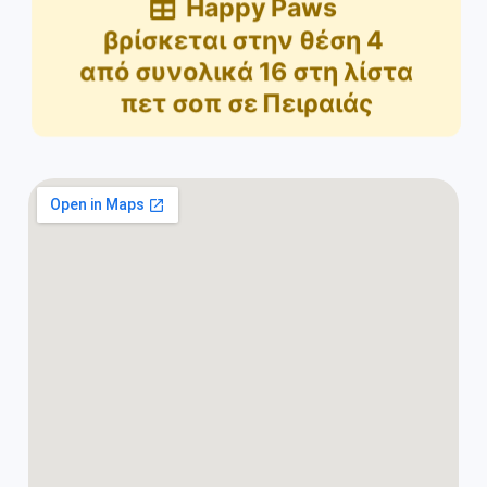
Happy Paws
βρίσκεται στην θέση
4
από συνολικά
16
στη λίστα
πετ σοπ σε Πειραιάς