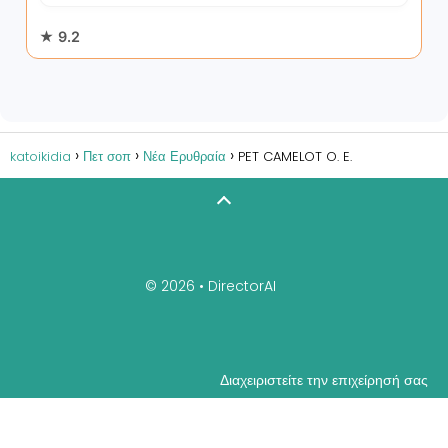
★ 9.2
katoikidia
Πετ σοπ
Νέα Ερυθραία
PET CAMELOT O. E.
© 2026 •
DirectorAI
Διαχειριστείτε την επιχείρησή σας
Sitemap