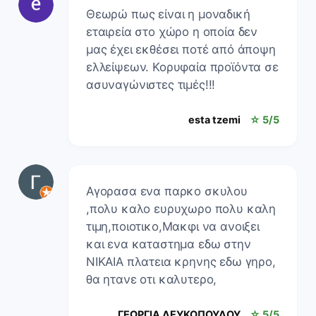
Θεωρώ πως είναι η μοναδική
εταιρεία στο χώρο η οποία δεν
μας έχει εκθέσει ποτέ από άποψη
ελλείψεων. Κορυφαία προϊόντα σε
ασυναγώνιστες τιμές!!!
esta tzemi
☆ 5/5
Αγορασα ενα παρκο σκυλου
,πολυ καλο ευρυχωρο πολυ καλη
τιμη,ποιοτικο,Μακφι να ανοιξει
και ενα καταστημα εδω στην
ΝΙΚΑΙΑ πλατεια κρηνης εδω γηρο,
θα ητανε οτι καλυτερο,
ΓΕΩΡΓΙΑ ΛΕΥΚΟΠΟΥΛΟΥ
☆ 5/5