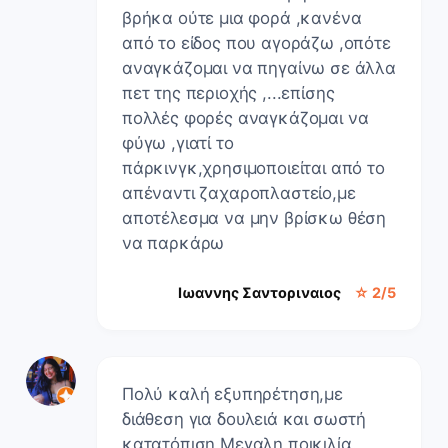
βρήκα ούτε μια φορά ,κανένα
από το είδος που αγοράζω ,οπότε
αναγκάζομαι να πηγαίνω σε άλλα
πετ της περιοχής ,...επίσης
πολλές φορές αναγκάζομαι να
φύγω ,γιατί το
πάρκινγκ,χρησιμοποιείται από το
απέναντι ζαχαροπλαστείο,με
αποτέλεσμα να μην βρίσκω θέση
να παρκάρω
Ιωαννης Σαντοριναιος
☆ 2/5
Πολύ καλή εξυπηρέτηση,με
διάθεση για δουλειά και σωστή
κατατόπιση.Μεγαλη ποικιλία.