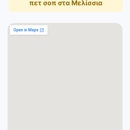
πετ σοπ στα Μελίσσια