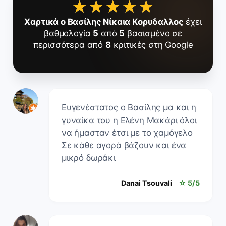
★★★★★
★★★★★
Χαρτικά ο Βασίλης Νίκαια Κορυδαλλος
έχει
βαθμολογία
5
από
5
βασισμένο σε
περισσότερα από
8
κριτικές στη Google
Ευγενέστατος ο Βασίλης μα και η
γυναίκα του η Ελένη Μακάρι όλοι
να ήμασταν έτσι με το χαμόγελο
Σε κάθε αγορά βάζουν και ένα
μικρό δωράκι
Danai Tsouvali
☆ 5/5