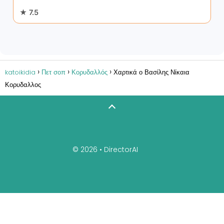
★ 7.5
katoikidia
Πετ σοπ
Κορυδαλλός
Χαρτικά ο Βασίλης Νίκαια
Κορυδαλλος
© 2026 •
DirectorAI
Διαχειριστείτε την επιχείρησή σας
Sitemap