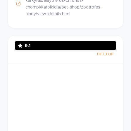
kerkyras/eleytheros-chronos-
chompi/katoikidia/pet-shop/zootrofes-
ninoy/view-details.html
9.1
ΠΕΤ ΣΟΠ