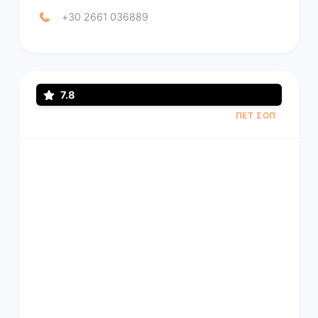
+30 2661 036889
7.8
ΠΕΤ ΣΟΠ