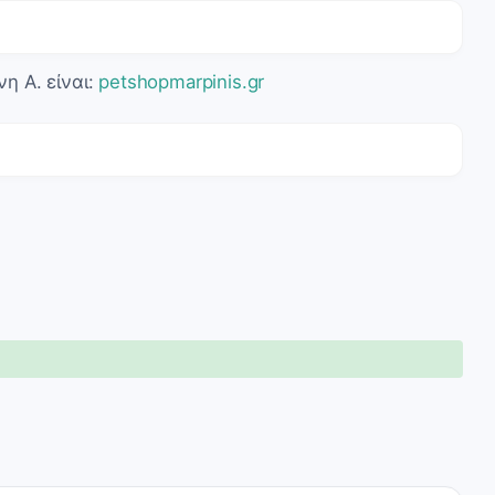
η Α. είναι:
petshopmarpinis.gr