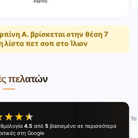
κάρτες
ρπίνη Α.
βρίσκεται στην θέση
7
η λίστα
πετ σοπ στο Ίλιον
ές πελατών
★★★★
★★★★
Το
αθμολογία
4.5
από
5
βασισμένο σε περισσότερα
ιτικές στη Google