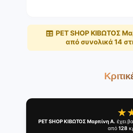
PET SHOP ΚΙΒΩΤΟΣ Μα
από συνολικά
14
στ
Κριτικ
★
★
PET SHOP ΚΙΒΩΤΟΣ Μαρπίνη Α.
έχει β
από
128
κρ