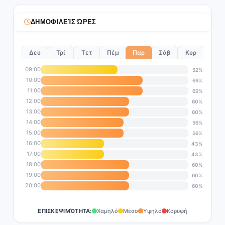
ΔΗΜΟΦΙΛΕΊΣ ΏΡΕΣ
Δευ
Τρί
Τετ
Πέμ
Παρ
Σάβ
Κυρ
09:00
52%
10:00
69%
11:00
69%
12:00
60%
13:00
60%
14:00
56%
15:00
56%
16:00
43%
17:00
43%
18:00
60%
19:00
60%
20:00
60%
ΕΠΙΣΚΕΨΙΜΌΤΗΤΑ:
Χαμηλό
Μέσο
Υψηλό
Κορυφή