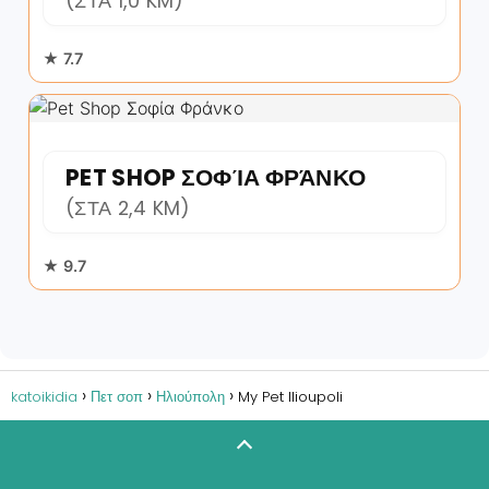
(ΣΤΑ 1,0 KM)
★ 7.7
PET SHOP ΣΟΦΊΑ ΦΡΆΝΚΟ
(ΣΤΑ 2,4 KM)
★ 9.7
katoikidia
Πετ σοπ
Ηλιούπολη
My Pet Ilioupoli