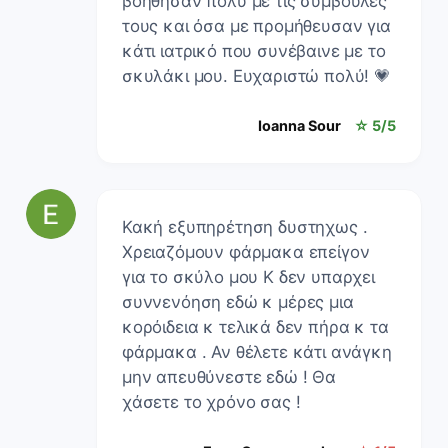
βοήθησαν πολύ με τις συμβουλές
τους και όσα με προμήθευσαν για
κάτι ιατρικό που συνέβαινε με το
σκυλάκι μου. Ευχαριστώ πολύ! 💗
Ioanna Sour
☆ 5/5
Κακή εξυπηρέτηση δυστηχως .
Χρειαζόμουν φάρμακα επείγον
για το σκύλο μου Κ δεν υπαρχει
συννενόηση εδώ κ μέρες μια
κορόιδεια κ τελικά δεν πήρα κ τα
φάρμακα . Αν θέλετε κάτι ανάγκη
μην απευθύνεστε εδώ ! Θα
χάσετε το χρόνο σας !