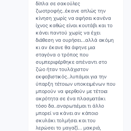
δίπλα σε σακούλες
ζωοτροφής..έκανε απλώς την
κίνηση χωρίς να αφήσει κανένα
ίχνος καθώς είναι κουτάβι και το
κάνει παντού χωρίς να έχει
διάθεση να ουρήσει...αλλά ακόμη
κι αν έκανε θα άφηνε μια
σταγόνα ο τρόπος που
συμπεριφέρθηκε απέναντι στο
ζώο ήταν τουλάχιστον
εκφοβιστικός..λυπάμαι για την
ύπαρξη τέτοιων υποκειμένων που
μπορούν να φερθούν με τέτοια
ακρότητα σε ένα πλασματάκι
τόσο δα..αναρωτιέμαι τι άλλο
μπορεί να κάνει αν κάποιο
σκυλάκι τολμήσει και του
λερώσει το μαγαζί... μακριά,