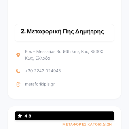
2.
Μεταφορική Πης Δημήτρης
Kos – Messarias Rd (6th km), Kos, 85300,
Κως, Ελλάδα
+30 2242 024945
metaforikipis.gr
4.8
ΜΕΤΑΦΟΡΈΣ ΚΑΤΟΙΚΙΔΊΩΝ