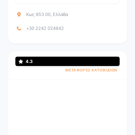
Κως 853 00, Ελλάδα
+30 2242 024842
4.3
ΜΕΤΑΦΟΡΈΣ ΚΑΤΟΙΚΙΔΊΩΝ