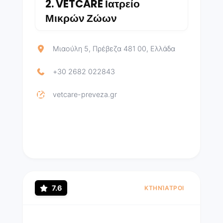
2.
VETCARE Ιατρείο
Μικρών Ζώων
Μιαούλη 5, Πρέβεζα 481 00, Ελλάδα
+30 2682 022843
vetcare-preveza.gr
7.6
ΚΤΗΝΊΑΤΡΟΙ