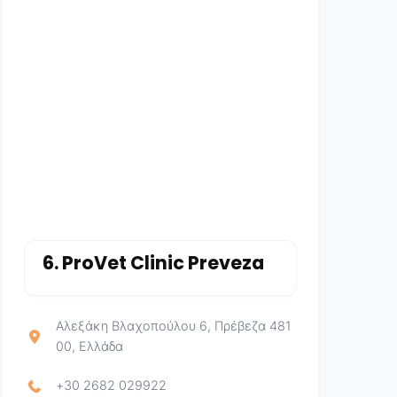
6.
ProVet Clinic Preveza
Αλεξάκη Βλαχοπούλου 6, Πρέβεζα 481
00, Ελλάδα
+30 2682 029922