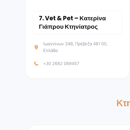
7.
Vet & Pet – Κατερίνα
Γιάπρου Κτηνίατρος
Ιωαννίνων 34B, Πρέβεζα 481 00,
Ελλάδα
+30 2682 089457
Κτη