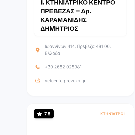
1.
ΚΤΗΝΙΑΤΡΙΚΟ ΚΕΝΤΡΟ
ΠΡΕΒΕΖΑΣ – Δρ.
ΚΑΡΑΜΑΝΙΔΗΣ
ΔΗMΗΤΡΙΟΣ
Ιωαννίνων 414, Πρέβεζα 481 00,
Ελλάδα
+30 2682 028981
vetcenterpreveza.gr
7.8
ΚΤΗΝΊΑΤΡΟΙ