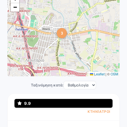
−
3
Leaflet
|
©
OSM
Ταξινόμηση κατά:
9.9
ΚΤΗΝΊΑΤΡΟΙ