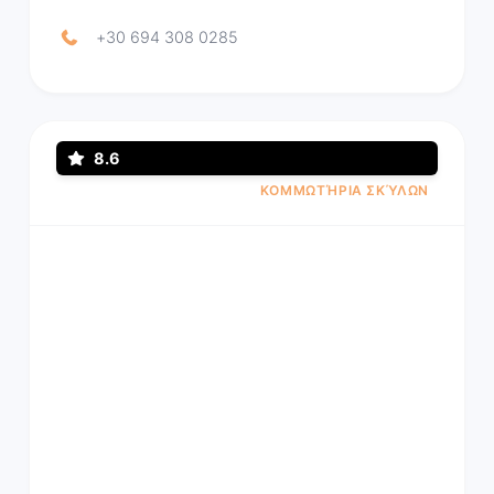
+30 694 308 0285
8.6
ΚΟΜΜΩΤΉΡΙΑ ΣΚΎΛΩΝ