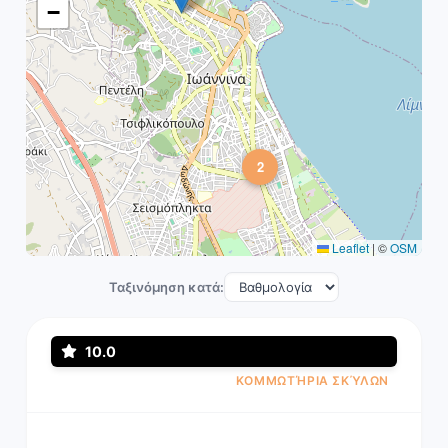
−
2
Leaflet
|
©
OSM
Ταξινόμηση κατά:
10.0
ΚΟΜΜΩΤΉΡΙΑ ΣΚΎΛΩΝ