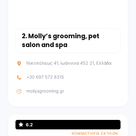
2.
Molly’s grooming, pet
salon and spa
Νικοπόλεως 41, Ιωάννινα 452 21, Ελλάδα
+30 697 572 8315
mollysgrooming.gr
6.2
ΚΟΜΜΩΤΉΡΙΑ ΣΚΎΛΩΝ