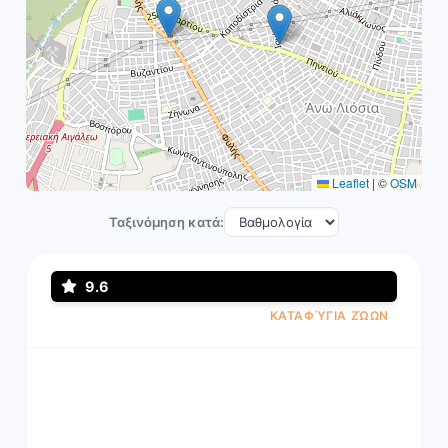
Leaflet
|
©
OSM
Ταξινόμηση κατά:
9.6
ΚΑΤΑΦΎΓΙΑ ΖΏΩΝ