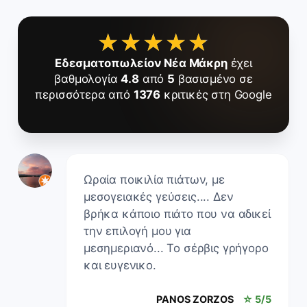
★★★★★
★★★★★
Εδεσματοπωλείον Νέα Μάκρη
έχει
βαθμολογία
4.8
από
5
βασισμένο σε
περισσότερα από
1376
κριτικές στη Google
Ωραία ποικιλία πιάτων, με
μεσογειακές γεύσεις.... Δεν
βρήκα κάποιο πιάτο που να αδικεί
την επιλογή μου για
μεσημεριανό... Το σέρβις γρήγορο
και ευγενικο.
PANOS ZORZOS
☆ 5/5