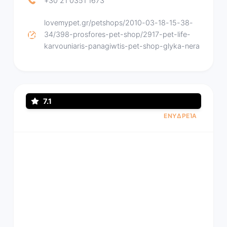
+30 21 0351 1673
lovemypet.gr/petshops/2010-03-18-15-38-
34/398-prosfores-pet-shop/2917-pet-life-
karvouniaris-panagiwtis-pet-shop-glyka-nera
7.1
ΕΝΥΔΡΕΊΑ