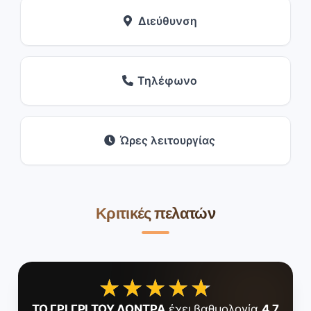
Διεύθυνση
Τηλέφωνο
Ώρες λειτουργίας
Κριτικές πελατών
★★★★★
★★★★★
ΤΟ ΓΡΙ ΓΡΙ ΤΟΥ ΛΟΝΤΡΑ
έχει βαθμολογία
4.7