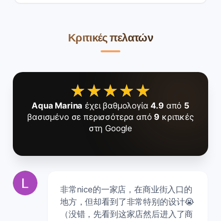
Κριτικές πελατών
★★★★★
★★★★★
Aqua Marina
έχει βαθμολογία
4.9
από
5
βασισμένο σε περισσότερα από
9
κριτικές
στη Google
非常nice的一家店，在商业街入口的
地方，但却看到了非常特别的设计😭
（没错，先看到这家店然后进入了商