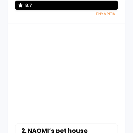
8.7
ΕΝΥΔΡΕΊΑ
2.
NAOMI’s pet house