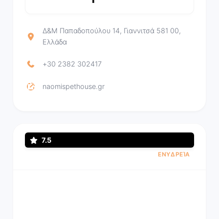
Δ&Μ Παπαδοπούλου 14, Γιαννιτσά 581 00,
Ελλάδα
+30 2382 302417
naomispethouse.gr
7.5
ΕΝΥΔΡΕΊΑ