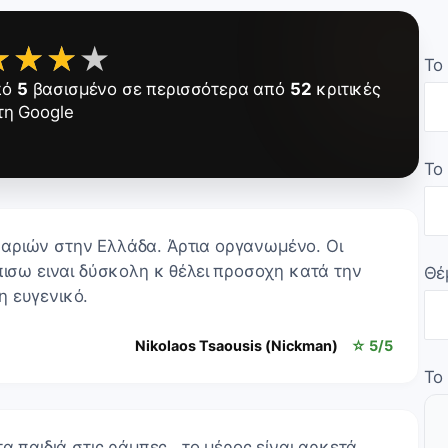
★★★★
★★★★
Το
πό
5
βασισμένο σε περισσότερα από
52
κριτικές
τη Google
Το
αριών στην Ελλάδα. Άρτια οργανωμένο. Οι
πισω ειναι δύσκολη κ θέλει προσοχη κατά την
Θέ
η ευγενικό.
Nikolaos Tsaousis (Nickman)
☆ 5/5
Το
α παιδιά στις ράμπες...το μέρος είναι αρκετά