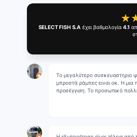
★
★
SELECT FISH S.A
έχει βαθμολογία
4.1
α
σ
Το μεγαλύτερο συσκευαστηριο ψ
μπροστά ράμπες ειναι οκ. Η μια 
προσέγγιση. Το προσωπικό πολλ
Η εξυπηρέτηση είναι τέλεια από τ