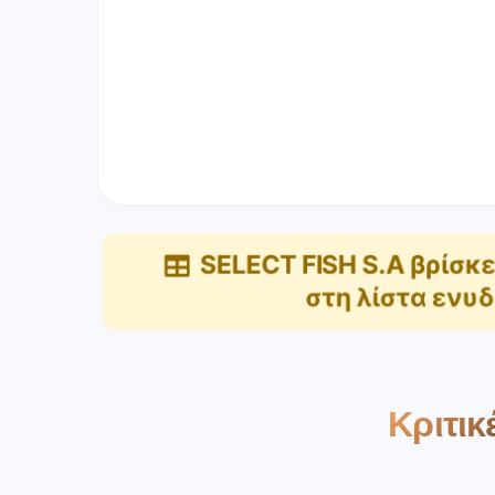
SELECT FISH S.A
βρίσκε
στη λίστα
ενυδ
Κριτικ